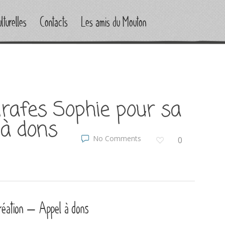
lturelles
Contacts
Les amis du Mouton
rafes Sophie pour sa
 à dons
No Comments
0
création – Appel à dons