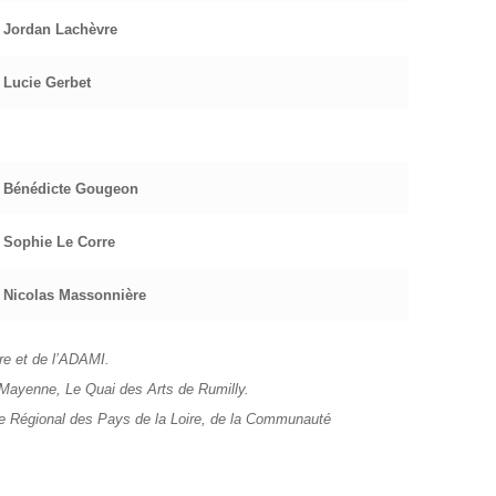
Jordan Lachèvre
Lucie Gerbet
Bénédicte Gougeon
Sophie Le Corre
Nicolas Massonnière
re et de l’ADAMI.
 Mayenne, Le Quai des Arts de Rumilly.
re Régional des Pays de la Loire, de la Communauté
terie à Dijon (Création jeune public et éducation artistique)