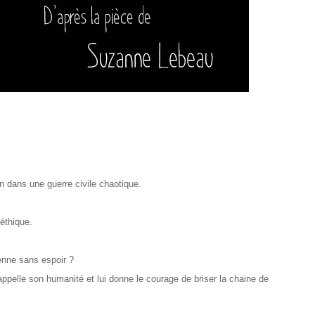
in dans une guerre civile chaotique.
’éthique.
enne sans espoir ?
rappelle son humanité et lui donne le courage de briser la chaine de