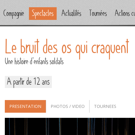
Compagnie
Spectacles
Actualités
Tournées
Actions cu
Le bruit des os qui craquent
Une histoire d’enfants soldats
A partir de 12 ans
PRESENTATION
PHOTOS / VIDEO
TOURNEES