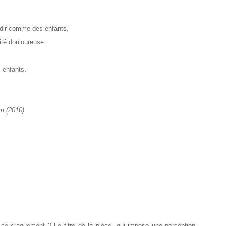
andir comme des enfants.
lité douloureuse.
 enfants.
am (2010)
 ce craquement ? Le titre de la pièce, qui impose une perception