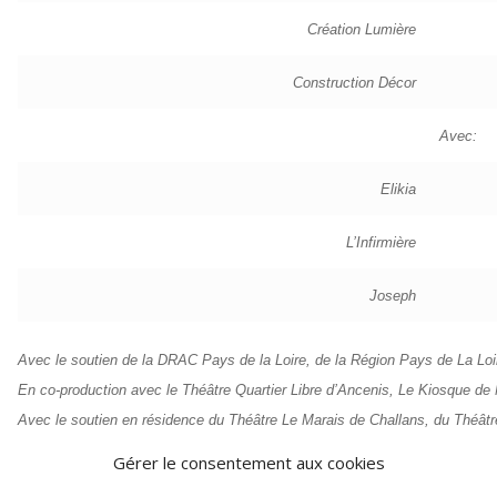
Création Lumière
Construction Décor
Avec:
Elikia
L’Infirmière
Joseph
Avec le soutien de la DRAC Pays de la Loire, de la Région Pays de La Loi
En co-production avec le Théâtre Quartier Libre d’Ancenis, Le Kiosque de
Avec le soutien en résidence du Théâtre Le Marais de Challans, du Théât
d’Agglomération du Choletais, de la Région des Pays de la Loire, de La Mino
Gérer le consentement aux cookies