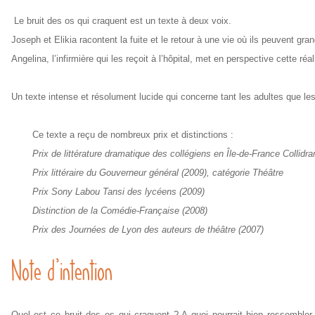
Le bruit des os qui craquent est un texte à deux voix.
Joseph et Elikia racontent la fuite et le retour à une vie où ils peuvent gr
Angelina, l’infirmière qui les reçoit à l’hôpital, met en perspective cette réa
Un texte intense et résolument lucide qui concerne tant les adultes que les
Ce texte a reçu de nombreux prix et distinctions :
Prix de littérature dramatique des collégiens en Île-de-France Collidr
Prix littéraire du Gouverneur général (2009), catégorie Théâtre
Prix Sony Labou Tansi des lycéens (2009)
Distinction de la Comédie-Française (2008)
Prix des Journées de Lyon des auteurs de théâtre (2007)
Note d’intention
Quel est ce bruit des os qui craquent ? A quoi pourrait bien ressembler