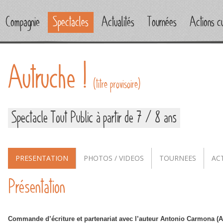
Compagnie
Spectacles
Actualités
Tournées
Actions cu
Autruche !
(titre provisoire)
Spectacle Tout Public à partir de 7 / 8 ans
PRESENTATION
PHOTOS / VIDEOS
TOURNEES
AC
Présentation
Commande d’écriture et partenariat avec l’auteur Antonio Carmona 