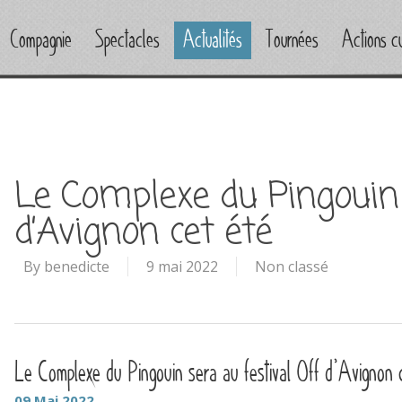
Compagnie
Spectacles
Actualités
Tournées
Actions cu
Le Complexe du Pingouin 
d’Avignon cet été
By
benedicte
9 mai 2022
Non classé
Le Complexe du Pingouin sera au festival Off d’Avignon 
09
Mai
2022