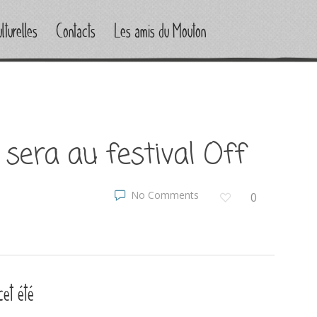
lturelles
Contacts
Les amis du Mouton
sera au festival Off
No Comments
0
cet été