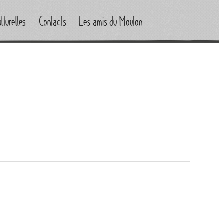
lturelles
Contacts
Les amis du Mouton