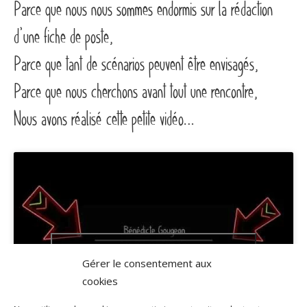
Parce que nous nous sommes endormis sur la rédaction
d’une fiche de poste,
Parce que tant de scénarios peuvent être envisagés,
Parce que nous cherchons avant tout une rencontre,
Nous avons réalisé cette petite vidéo…
Cliquez pour accepter les cookies
Gérer le consentement aux
marketing et activer ce contenu
cookies