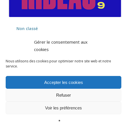
Non classé
Ficelle en sélection Internationale à la Bourse
Gérer le consentement aux
Rideau au Québec
cookies
Nous utilisons des cookies pour optimiser notre site web et notre
(suite…)
service.
benedicte
20 octobre 2018
Accepter les cookies
Refuser
Voir les préférences